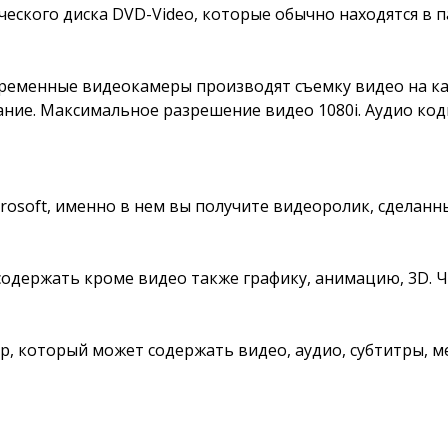
ического диска DVD-Video, которые обычно находятся в 
овременные видеокамеры производят съемку видео на к
ние. Максимальное разрешение видео 1080i. Аудио кодир
crosoft, именно в нем вы получите видеоролик, сделан
содержать кроме видео также графику, анимацию, 3D. 
, который может содержать видео, аудио, субтитры, ме