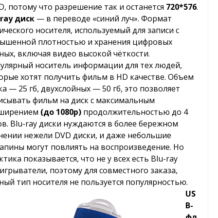
, потому что разрешение так и останется
720*576
.
-ray диск
— в переводе «синий луч». Формат
ического носителя, используемый для записи с
ышенной плотностью и хранения цифровых
ных, включая видео высокой чёткости.
улярный носитель информации для тех людей,
орые хотят получить фильм в HD качестве. Объем
ка — 25 гб, двухслойных — 50 гб, это позволяет
исывать фильм на диск с максимальным
сширением
(до 1080p)
продолжительностью до 4
ов. Blu-ray диски нуждаются в более бережном
нении нежели DVD диски, и даже небольшие
апины могут повлиять на воспроизведение. Но
ктика показывается, что не у всех есть Blu-ray
игрыватели, поэтому для совместного заказа,
ный тип носителя не пользуется популярностью.
US
B-
фл