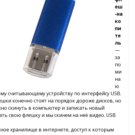
еш
-на
ко
пи
те
ль
—
за
по
ми
на
ю
ому считывающему устройству по интерфейсу USB.
ешки конечно стоят на порядок дороже дисков, но
жно скинуть в компьютер и записать новый
ать свою флешку и мы скинем на неё видео. USB
ное хранилище в интернете, доступ к которым