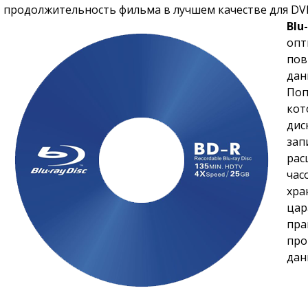
продолжительность фильма в лучшем качестве для DVD
Blu
опт
пов
дан
Поп
кот
дис
зап
ра
час
хра
цар
пра
про
дан