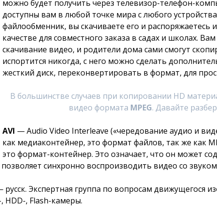
можно будет получить через телевизор-телефон-компь
доступны вам в любой точке мира с любого устройств
файлообменник, вы скачиваете его и распоряжаетесь и
качестве для совместного заказа в садах и школах. Ва
скачивание видео, и родители дома сами смогут скоп
испортится никогда, с него можно сделать дополните
жесткий диск, переконвертировать в формат, для прос
В большинстве случаев при копировании HD материа
видео формата
MPEG
. Давайте разбе
AVI
— Audio Video Interleave («чередование аудио и вид
как медиаконтейнер, это формат файлов, так же как MP
это формат-контейнер. Это означает, что он может со
позволяет синхронно воспроизводить видео со звуком
p — русск. Экспертная группа по вопросам движущегося
 HDD-, Flash-камеры.