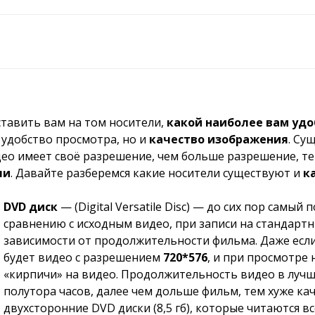
тавить вам на том носители,
какой наиболее вам удо
 удобство просмотра, но и
качество изображения
. Су
део имеет своё разрешение, чем больше разрешение, те
ли
. Давайте разберемся какие носители существуют и
к
DVD диск
— (Digital Versatile Disc) — до сих пор самы
сравнению с исходным видео, при записи на стандартны
зависимости от продолжительности фильма. Даже если 
будет видео с разрешением
720*576
, и при просмотре
«кирпичи» на видео. Продолжительность видео в луч
полутора часов, далее чем дольше фильм, тем хуже ка
двухсторонние DVD диски (8,5 гб), которые читаются 