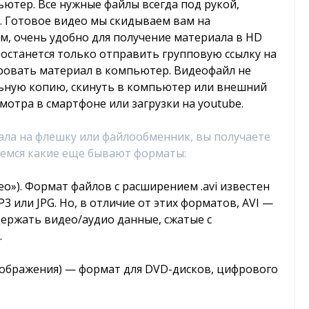
ютер. Все нужные файлы всегда под рукой,
а. Готовое видео мы скидываем вам на
м, очень удобно для получение материала в HD
м останется только отправить групповую ссылку на
ировать материал в компьютер. Видеофайл не
льную копию, скинуть в компьютер или внешний
мотра в смартфоне или загрузки на youtube.
ла на флешку или файлообменник, вы получаете
ремся какие еще бывают форматы:
ео»). Формат файлов с расширением .avi известен
3 или JPG. Но, в отличие от этих форматов, AVI —
держать видео/аудио данные, сжатые с
.
 изображения) — формат для DVD-дисков, цифрового